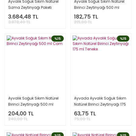
Ayvalık Soğuk Sıkım Natürel
Ayvalık Soğuk Sıkım Natürel
Sızma Zeytinyağı Paketi
Birinci Zeytinyağı 500 ml
Teneke
3.684,48 TL
182,75 TL
3.878,40 TL
215,00 TL
%15
%15
Ayvalık Soğuk Sıkım Natürel
Ayvada Ayvalık Soğuk Sıkım
Birinci Zeytinyağı 500 ml
Natürel Birinci Zeytinyağı 175
Cam
ml Teneke
204,00 TL
63,75 TL
240,00 TL
75,00 TL
%15
%15