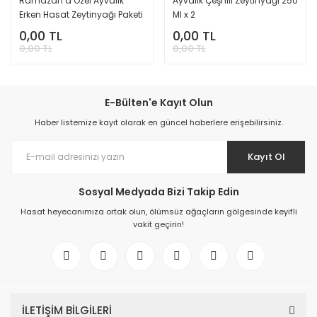
Ramazan’a Özel Ayvalık
Ayvalık Çeşnili Zeytinyağı 250
Erken Hasat Zeytinyağı Paketi
Ml x 2
0,00 TL
0,00 TL
0,00 TL
0,00 TL
E-Bülten'e Kayıt Olun
Haber listemize kayıt olarak en güncel haberlere erişebilirsiniz.
Kayıt Ol
Sosyal Medyada Bizi Takip Edin
Hasat heyecanımıza ortak olun, ölümsüz ağaçların gölgesinde keyifli
vakit geçirin!
İLETİŞİM BİLGİLERİ