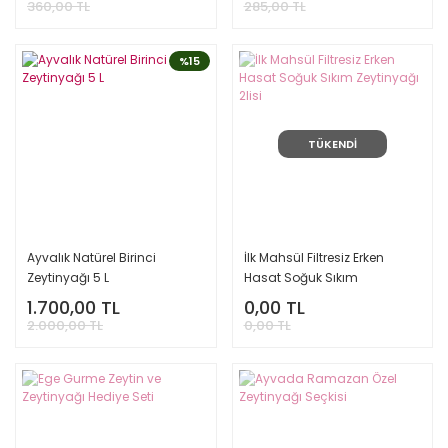
360,00 TL
285,00 TL
%15
TÜKENDİ
Ayvalık Natürel Birinci
İlk Mahsül Filtresiz Erken
Zeytinyağı 5 L
Hasat Soğuk Sıkım
Zeytinyağı 2lisi
1.700,00 TL
0,00 TL
2.000,00 TL
0,00 TL