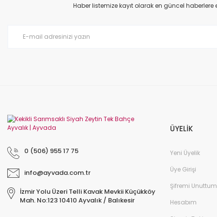
Ürün açıklamasında eksik bilgiler bulunuyor.
Haber listemize kayıt olarak en güncel haberlere eri
Ürün bilgilerinde hatalar bulunuyor.
Ürün fiyatı diğer sitelerden daha pahalı.
Bu ürüne benzer farklı alternatifler olmalı.
ÜYELİK
0 (506) 955 17 75
Yeni Üyelik
Üye Girişi
info@ayvada.com.tr
Şifremi Unuttum
İzmir Yolu Üzeri Telli Kavak Mevkii Küçükköy
Mah. No:123 10410 Ayvalık / Balıkesir
Hesabım