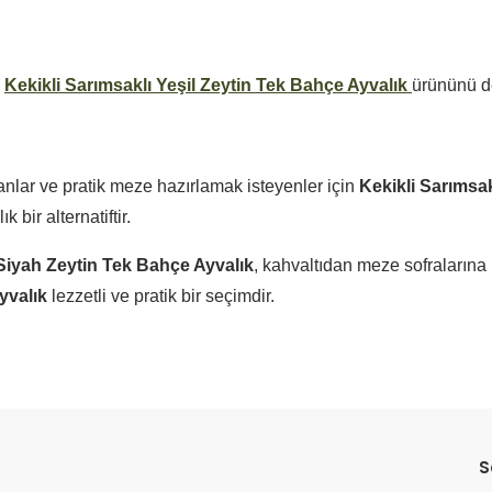
n
Kekikli Sarımsaklı Yeşil Zeytin Tek Bahçe Ayvalık
ürününü de
yanlar ve pratik meze hazırlamak isteyenler için
Kekikli Sarımsa
bir alternatiftir.
 Siyah Zeytin Tek Bahçe Ayvalık
, kahvaltıdan meze sofralarına k
yvalık
lezzetli ve pratik bir seçimdir.
da yetersiz gördüğünüz noktaları öneri formunu kullanarak tarafımıza il
Bu ürüne ilk yorumu siz yapın!
S