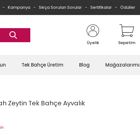
Kampanya
Sıkça Sorulan Sorular
Sertifikalar
Ödüller
Üyelik
Sepetim
gun
Tek Bahçe Üretim
Blog
Mağazalarımı
yah Zeytin Tek Bahçe Ayvalık
tin