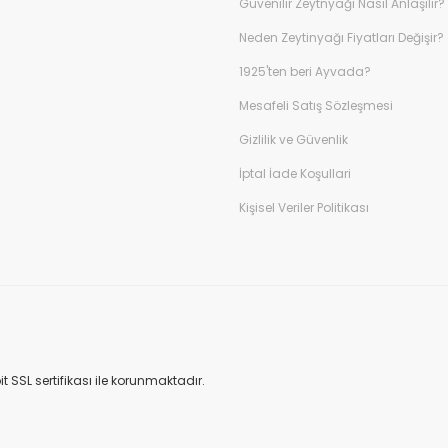
Güvenilir Zeytnyağı Nasıl Anlaşılır?
Neden Zeytinyağı Fiyatları Değişir?
1925'ten beri Ayvada?
Mesafeli Satış Sözleşmesi
Gizlilik ve Güvenlik
İptal İade Koşullari
Kişisel Veriler Politikası
t SSL sertifikası ile korunmaktadır.