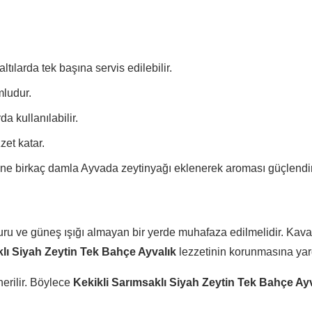
ltılarda tek başına servis edilebilir.
mludur.
a kullanılabilir.
zet katar.
ine birkaç damla Ayvada zeytinyağı eklenerek aroması güçlendiril
uru ve güneş ışığı almayan bir yerde muhafaza edilmelidir. Kava
klı Siyah Zeytin Tek Bahçe Ayvalık
lezzetinin korunmasına yard
erilir. Böylece
Kekikli Sarımsaklı Siyah Zeytin Tek Bahçe Ay