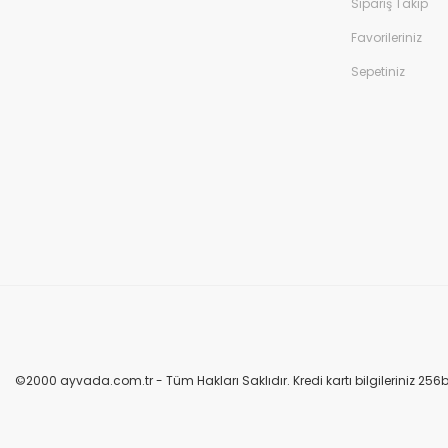
Sipariş Takip
Favorileriniz
Sepetiniz
©2000 ayvada.com.tr - Tüm Hakları Saklıdır. Kredi kartı bilgileriniz 256bi