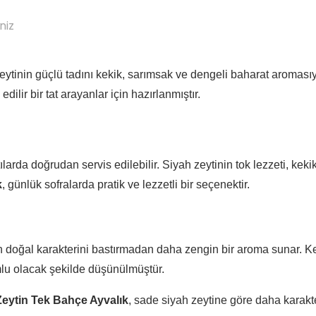
niz
zeytinin güçlü tadını kekik, sarımsak ve dengeli baharat aromasıy
ilir bir tat arayanlar için hazırlanmıştır.
tılarda doğrudan servis edilebilir. Siyah zeytinin tok lezzeti, ke
k
, günlük sofralarda pratik ve lezzetli bir seçenektir.
in doğal karakterini bastırmadan daha zengin bir aroma sunar. K
mlu olacak şekilde düşünülmüştür.
Zeytin Tek Bahçe Ayvalık
, sade siyah zeytine göre daha karakte