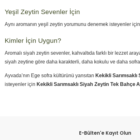
Yeşil Zeytin Sevenler İçin
Aynı aromanın yeşil zeytin yorumunu denemek isteyenler içi
Kimler İçin Uygun?
Aromalı siyah zeytin sevenler, kahvaltıda farklı bir lezzet ara
siyah zeytine göre daha karakterli, daha kokulu ve daha sofralık 
Ayvada’nın Ege sofra kültürünü yansıtan
Kekikli Sarımsaklı
isteyenler için
Kekikli Sarımsaklı Siyah Zeytin Tek Bahçe A
Bu ürünün fiyat bilgisi, resim, ürün açıklamalarında ve diğer konular
Görüş ve önerileriniz için teşekkür ederiz.
E-Bülten'e Kayıt Olun
Ürün resmi kalitesiz, bozuk veya görüntülenemiyor.