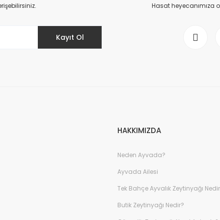
Yorum Yaz
şebilirsiniz.
Hasat heyecanımıza ort
Kayıt Ol
Gönder
HAKKIMIZDA
Neden Ayvada?
Ayvada Ailesi
Tek Bahçe Ayvalık Zeytinyağı Nedi
Butik Zeytinyağı Nedir?