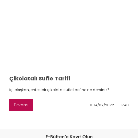
Çikolatalı Sufle Tarifi
İçi akışkan, enfes bir çikolata sufle tarifine ne dersiniz?
Devamı
14/02/2022
17:40
E-Bülten'e Kayıt Olun