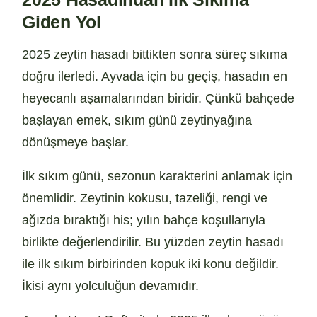
Giden Yol
2025 zeytin hasadı bittikten sonra süreç sıkıma
doğru ilerledi. Ayvada için bu geçiş, hasadın en
heyecanlı aşamalarından biridir. Çünkü bahçede
başlayan emek, sıkım günü zeytinyağına
dönüşmeye başlar.
İlk sıkım günü, sezonun karakterini anlamak için
önemlidir. Zeytinin kokusu, tazeliği, rengi ve
ağızda bıraktığı his; yılın bahçe koşullarıyla
birlikte değerlendirilir. Bu yüzden zeytin hasadı
ile ilk sıkım birbirinden kopuk iki konu değildir.
İkisi aynı yolculuğun devamıdır.