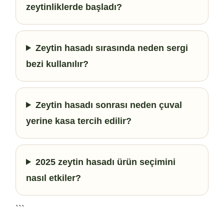
zeytinliklerde başladı?
Zeytin hasadı sırasında neden sergi
bezi kullanılır?
Zeytin hasadı sonrası neden çuval
yerine kasa tercih edilir?
2025 zeytin hasadı ürün seçimini
nasıl etkiler?
```