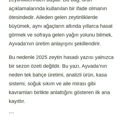
açıklamalarında kullanılan bir ifade olmanın
ötesindedir. Aileden gelen zeytinliklerde
büyümek, aynı ağaçların altında yıllarca hasat
görmek ve sofraya gelen yağın yolunu bilmek,
Ayvada’nın üretim anlayışını şekillendirir.
Bu nedenle 2025 zeytin hasadı yazısı yalnızca
bir sezon özeti değildir. Bu yazı, Ayvada’nın
neden tek bahçe üretimi, analizli ürün, kasa
sistemi, soğuk sıkım ve aile mirası gibi
kavramları birlikte anlattığını gösteren ilk ana
kayıttır.
```