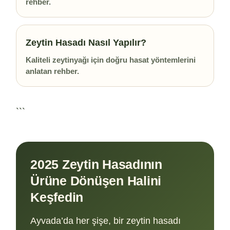
rehber.
Zeytin Hasadı Nasıl Yapılır?
Kaliteli zeytinyağı için doğru hasat yöntemlerini
anlatan rehber.
```
2025 Zeytin Hasadının
Ürüne Dönüşen Halini
Keşfedin
Ayvada’da her şişe, bir zeytin hasadı