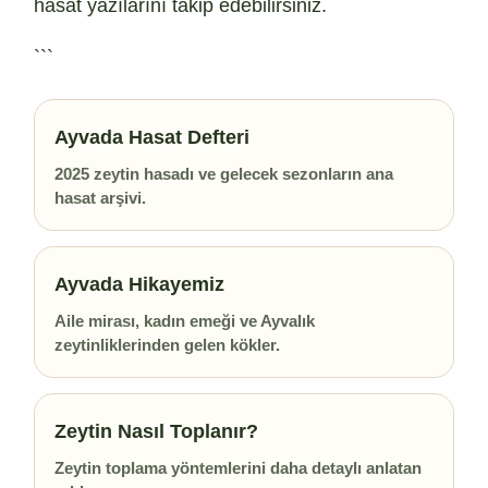
hasat yazılarını takip edebilirsiniz.
```
Ayvada Hasat Defteri
2025 zeytin hasadı ve gelecek sezonların ana
hasat arşivi.
Ayvada Hikayemiz
Aile mirası, kadın emeği ve Ayvalık
zeytinliklerinden gelen kökler.
Zeytin Nasıl Toplanır?
Zeytin toplama yöntemlerini daha detaylı anlatan