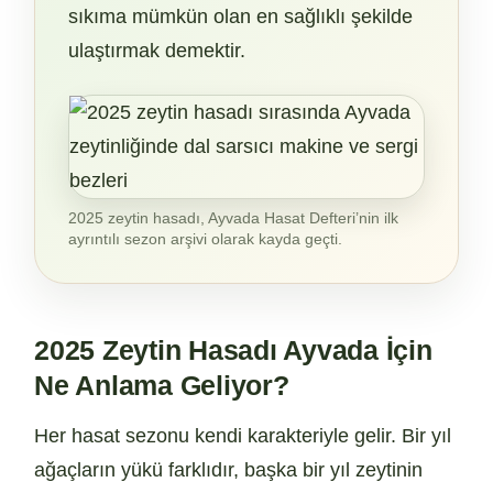
sıkıma mümkün olan en sağlıklı şekilde
ulaştırmak demektir.
2025 zeytin hasadı, Ayvada Hasat Defteri’nin ilk
ayrıntılı sezon arşivi olarak kayda geçti.
2025 Zeytin Hasadı Ayvada İçin
Ne Anlama Geliyor?
Her hasat sezonu kendi karakteriyle gelir. Bir yıl
ağaçların yükü farklıdır, başka bir yıl zeytinin