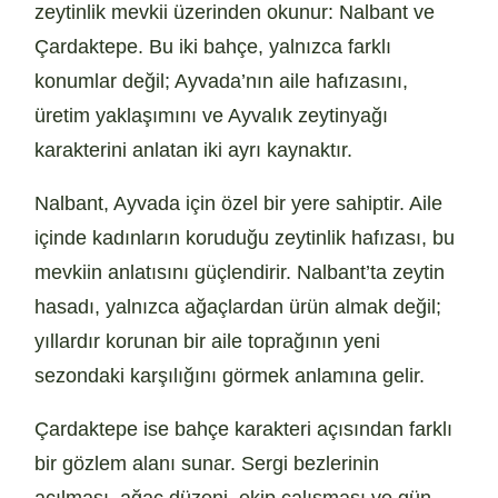
zeytinlik mevkii üzerinden okunur: Nalbant ve
Çardaktepe. Bu iki bahçe, yalnızca farklı
konumlar değil; Ayvada’nın aile hafızasını,
üretim yaklaşımını ve Ayvalık zeytinyağı
karakterini anlatan iki ayrı kaynaktır.
Nalbant, Ayvada için özel bir yere sahiptir. Aile
içinde kadınların koruduğu zeytinlik hafızası, bu
mevkiin anlatısını güçlendirir. Nalbant’ta zeytin
hasadı, yalnızca ağaçlardan ürün almak değil;
yıllardır korunan bir aile toprağının yeni
sezondaki karşılığını görmek anlamına gelir.
Çardaktepe ise bahçe karakteri açısından farklı
bir gözlem alanı sunar. Sergi bezlerinin
açılması, ağaç düzeni, ekip çalışması ve gün