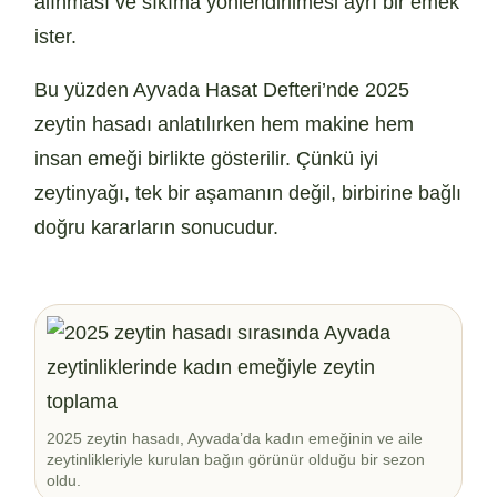
alınması ve sıkıma yönlendirilmesi ayrı bir emek
ister.
Bu yüzden Ayvada Hasat Defteri’nde 2025
zeytin hasadı anlatılırken hem makine hem
insan emeği birlikte gösterilir. Çünkü iyi
zeytinyağı, tek bir aşamanın değil, birbirine bağlı
doğru kararların sonucudur.
2025 zeytin hasadı, Ayvada’da kadın emeğinin ve aile
zeytinlikleriyle kurulan bağın görünür olduğu bir sezon
oldu.