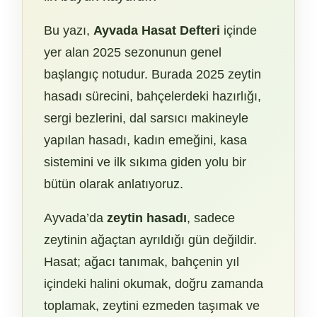
Bu yazı,
Ayvada Hasat Defteri
içinde
yer alan 2025 sezonunun genel
başlangıç notudur. Burada 2025 zeytin
hasadı sürecini, bahçelerdeki hazırlığı,
sergi bezlerini, dal sarsıcı makineyle
yapılan hasadı, kadın emeğini, kasa
sistemini ve ilk sıkıma giden yolu bir
bütün olarak anlatıyoruz.
Ayvada’da
zeytin hasadı
, sadece
zeytinin ağaçtan ayrıldığı gün değildir.
Hasat; ağacı tanımak, bahçenin yıl
içindeki halini okumak, doğru zamanda
toplamak, zeytini ezmeden taşımak ve