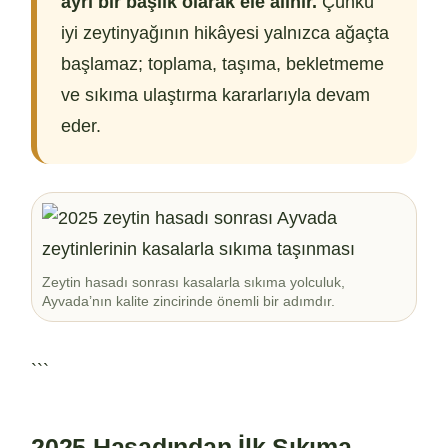
ayrı bir başlık olarak ele alınır.
Çünkü
iyi zeytinyağının hikâyesi yalnızca ağaçta
başlamaz; toplama, taşıma, bekletmeme
ve sıkıma ulaştırma kararlarıyla devam
eder.
Zeytin hasadı sonrası kasalarla sıkıma yolculuk,
Ayvada’nın kalite zincirinde önemli bir adımdır.
```
2025 Hasadından İlk Sıkıma