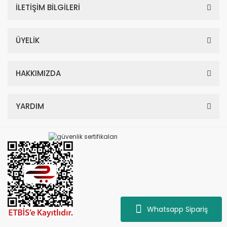
İLETİŞİM BİLGİLERİ
ÜYELİK
HAKKIMIZDA
YARDIM
Whatsapp Sipariş