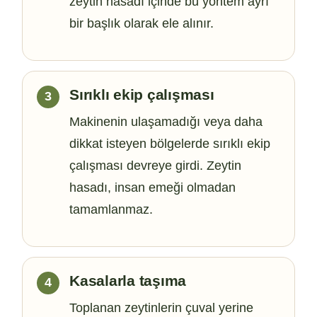
zeytin hasadı içinde bu yöntem ayrı
bir başlık olarak ele alınır.
Sırıklı ekip çalışması
Makinenin ulaşamadığı veya daha
dikkat isteyen bölgelerde sırıklı ekip
çalışması devreye girdi. Zeytin
hasadı, insan emeği olmadan
tamamlanmaz.
Kasalarla taşıma
Toplanan zeytinlerin çuval yerine