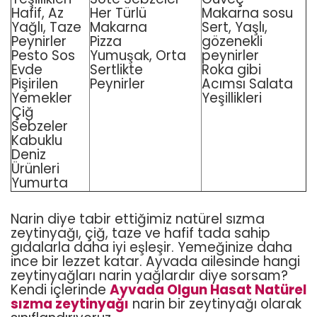
Hafif, Az
Her Türlü
Makarna sosu
Yağlı, Taze
Makarna
Sert, Yaşlı,
Peynirler
Pizza
gözenekli
Pesto Sos
Yumuşak, Orta
peynirler
Evde
Sertlikte
Roka gibi
Pişirilen
Peynirler
Acımsı Salata
Yemekler
Yeşillikleri
Çiğ
Sebzeler
Kabuklu
Deniz
Ürünleri
Yumurta
Narin diye tabir ettiğimiz natürel sızma
zeytinyağı, çiğ, taze ve hafif tada sahip
gıdalarla daha iyi eşleşir. Yemeğinize daha
ince bir lezzet katar. Ayvada ailesinde hangi
zeytinyağları narin yağlardır diye sorsam?
Kendi içlerinde
Ayvada Olgun Hasat Natürel
sızma zeytinyağı
narin bir zeytinyağı olarak