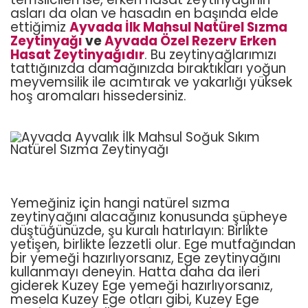
asları da olan ve hasadın en başında elde
ettiğimiz
Ayvada İlk Mahsul Natürel Sızma
Zeytinyağı
ve
Ayvada Özel Rezerv Erken
Hasat Zeytinyağıdır
. Bu zeytinyağlarımızı
tattığınızda damağınızda bıraktıkları yoğun
meyvemsilik ile acımtırak ve yakarlığı yüksek
hoş aromaları hissedersiniz.
Yemeğiniz için hangi natürel sızma
zeytinyağını alacağınız konusunda şüpheye
düştüğünüzde, şu kuralı hatırlayın: Birlikte
yetişen, birlikte lezzetli olur. Ege mutfağından
bir yemeği hazırlıyorsanız, Ege zeytinyağını
kullanmayı deneyin. Hatta daha da ileri
giderek Kuzey Ege yemeği hazırlıyorsanız,
mesela Kuzey Ege otları gibi, Kuzey Ege