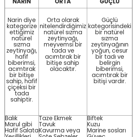
NARİN
ORTA
GÜÇLÜ
Narin diye
Orta olarak
Güçlü
kategorize
nitelendirdiğimiz
kategorisindeki
ettiğimiz
natürel sızma
bir natürel
natürel
zeytinyağı,
sızma
sızma
meyvemsi bir
zeytinyağının
zeytinyağı,
tada ve
yoğun, cesur
hafif
acımtırak bir
bir tadı ve
biberimsi,
bitişe sahip
belirgin
acımtırak
olacaktır.
biberimsi,
bir bitişe
acımtırak bir
sahip, hafif
bitişi vardır.
çiçeksi bir
tada
sahiptir.
Balık
Taze Ekmek
Biftek
Marul gibi
Tavuk
Kuzu
Hafif Salata
Kavurma veya
Marine sosları
Yeşillikleri
Sote Sebzeler
Güveç