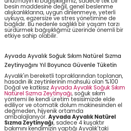
unutmayın ki bağışıklığımız, sadece tek bir
besin maddesine değil, genel beslenme
alışkanlıklarına, uygun dinlenmeye, yeterli
uykuya, egzersize ve stres yönetimine de
bağlıdır. Bu nedenle sağlıklı bir yaşam tarzı
sürdürmek bağışıklığımız üzerinde önemli bir
etkiye sahip olabilir.
Ayvada Ayvalık Soğuk Sıkım Natürel Sızma
Zeytinyağını Yıl Boyunca Güvenle Tüketin
Ayvalık'ın bereketli topraklarından toplanan,
hasadın ilk zeytinlerinin mahsulü olan %100
Doğal ve katkısız
Ayvada Ayvalık Soğuk Sıkım
Natürel Sızma Zeytinyağı
, soğuk sıkım
yöntemi ile kendi üretim tesisimizde elde
ediliyor ve otomatik dolum makinesinden el
değmeden, hijyenik ortamda
ambalajlanıyor.
Ayvada Ayvalık Natürel
Sızma Zeytinyağı
, sadece 4 kuşaktır
bakımını kendimizin yaptığı Ayvalık'taki