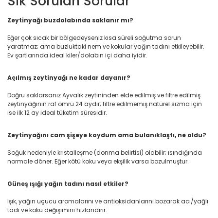
Sık Sorulan Sorular
Zeytinyağı buzdolabında saklanır mı?
Eğer çok sıcak bir bölgedeyseniz kısa süreli soğutma sorun
yaratmaz; ama buzluktaki nem ve kokular yağın tadını etkileyebilir.
Ev şartlarında ideal kiler/dolabın içi daha iyidir.
Açılmış zeytinyağı ne kadar dayanır?
Doğru saklarsanız Ayvalık zeytininden elde edilmiş ve filtre edilmiş
zeytinyağının raf ömrü 24 aydır; filtre edilmemiş natürel sızma için
ise ilk 12 ay ideal tüketim süresidir.
Zeytinyağını cam şişeye koydum ama bulanıklaştı, ne oldu?
Soğuk nedeniyle kristalleşme (donma belirtisi) olabilir; ısındığında
normale döner. Eğer kötü koku veya ekşilik varsa bozulmuştur.
Güneş ışığı yağın tadını nasıl etkiler?
Işık, yağın uçucu aromalarını ve antioksidanlarını bozarak acı/yağlı
tadı ve koku değişimini hızlandırır.