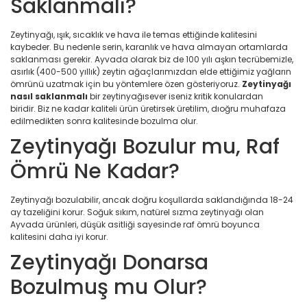
Saklanmalı?
Zeytinyağı, ışık, sıcaklık ve hava ile temas ettiğinde kalitesini
kaybeder. Bu nedenle serin, karanlık ve hava almayan ortamlarda
saklanması gerekir. Ayvada olarak biz de 100 yılı aşkın tecrübemizle,
asırlık (400-500 yıllık) zeytin ağaçlarımızdan elde ettiğimiz yağların
ömrünü uzatmak için bu yöntemlere özen gösteriyoruz.
Zeytinyağı
nasıl saklanmalı
bir zeytinyağısever iseniz kritik konulardan
biridir. Biz ne kadar kaliteli ürün üretirsek üretilim, dıoğru muhafaza
edilmedikten sonra kalitesinde bozulma olur.
Zeytinyağı Bozulur mu, Raf
Ömrü Ne Kadar?
Zeytinyağı bozulabilir, ancak doğru koşullarda saklandığında 18-24
ay tazeliğini korur. Soğuk sıkım, natürel sızma zeytinyağı olan
Ayvada ürünleri, düşük asitliği sayesinde raf ömrü boyunca
kalitesini daha iyi korur.
Zeytinyağı Donarsa
Bozulmuş mu Olur?