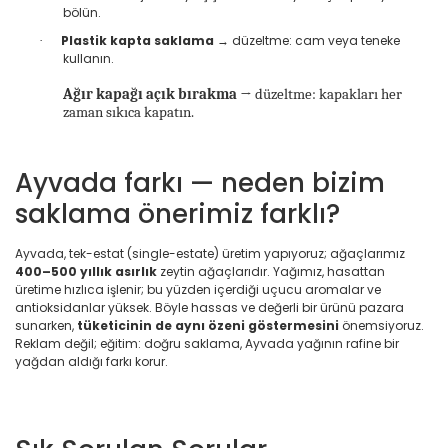
bölün.
Plastik kapta saklama
→ düzeltme: cam veya teneke
·
kullanın.
Ağır kapağı açık bırakma
→ düzeltme: kapakları her
zaman sıkıca kapatın.
Ayvada farkı — neden bizim
saklama önerimiz farklı?
Ayvada, tek-estat (single-estate) üretim yapıyoruz; ağaçlarımız
400–500 yıllık asırlık
zeytin ağaçlarıdır. Yağımız, hasattan
üretime hızlıca işlenir; bu yüzden içerdiği uçucu aromalar ve
antioksidanlar yüksek. Böyle hassas ve değerli bir ürünü pazara
sunarken,
tüketicinin de aynı özeni göstermesini
önemsiyoruz.
Reklam değil; eğitim: doğru saklama, Ayvada yağının rafine bir
yağdan aldığı farkı korur.