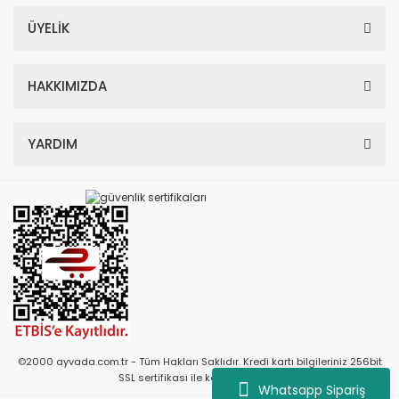
ÜYELİK
HAKKIMIZDA
YARDIM
©2000 ayvada.com.tr - Tüm Hakları Saklıdır. Kredi kartı bilgileriniz 256bit
SSL sertifikası ile korunmaktadır.
Whatsapp Sipariş