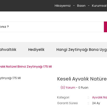
Hikayemiz
Basın
Kurumsal
ahvaltılık
Hediyelik
Hangi Zeytinyağı Bana Uy
alık Natürel Birinci Zeytinyağı 175 Ml
Keseli Ayvalık Natürel
(0) Yorum
- 0 Puan
Kategori
Ayvalık Na
Garanti Süresi
24 Ay