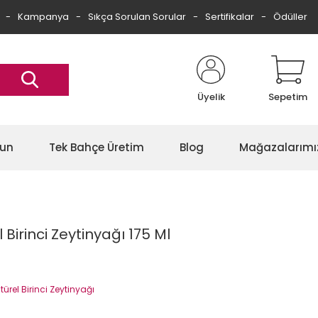
Kampanya
Sıkça Sorulan Sorular
Sertifikalar
Ödüller
Üyelik
Sepetim
gun
Tek Bahçe Üretim
Blog
Mağazalarımı
 Birinci Zeytinyağı 175 Ml
türel Birinci Zeytinyağı