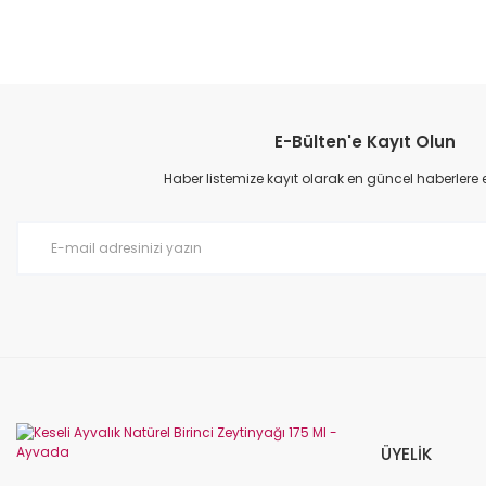
Bu ürünün fiyat bilgisi, resim, ürün açıklamalarında ve diğer konular
Görüş ve önerileriniz için teşekkür ederiz.
E-Bülten'e Kayıt Olun
Ürün resmi kalitesiz, bozuk veya görüntülenemiyor.
Ürün açıklamasında eksik bilgiler bulunuyor.
Haber listemize kayıt olarak en güncel haberlere eri
Ürün bilgilerinde hatalar bulunuyor.
Ürün fiyatı diğer sitelerden daha pahalı.
Bu ürüne benzer farklı alternatifler olmalı.
ÜYELİK