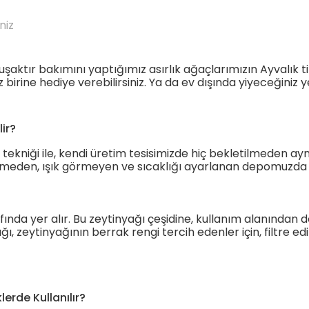
niz
uşaktır bakımını yaptığımız asırlık ağaçlarımızın Ayvalık t
irine hediye verebilirsiniz. Ya da ev dışında yiyeceğiniz ye
lir?
ekniği ile, kendi üretim tesisimizde hiç bekletilmeden aynı 
tilmeden, ışık görmeyen ve sıcaklığı ayarlanan depomuzda b
fında yer alır. Bu zeytinyağı çeşidine, kullanım alanından do
ı, zeytinyağının berrak rengi tercih edenler için, filtre edi
erde Kullanılır?