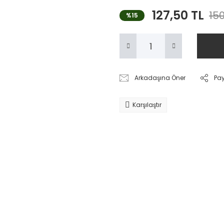
127,50 TL
150
%15
Arkadaşına Öner
Pa
Karşılaştır