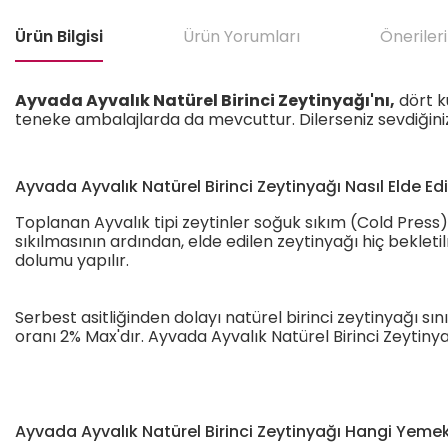
Ürün Bilgisi
Ürün Yorumları
Önerileri
Ayvada Ayvalık Natürel Birinci Zeytinyağı'nı,
dört k
teneke ambalajlarda da mevcuttur. Dilerseniz sevdiğiniz b
Ayvada Ayvalık Natürel Birinci Zeytinyağı Nasıl Elde Edi
Toplanan Ayvalık tipi zeytinler soğuk sıkım (Cold Press) t
sıkılmasının ardından, elde edilen zeytinyağı hiç bekle
dolumu yapılır.
Serbest asitliğinden dolayı natürel birinci zeytinyağı sını
oranı 2% Max'dır. Ayvada Ayvalık Natürel Birinci Zeytinyağ
Ayvada Ayvalık Natürel Birinci Zeytinyağı Hangi Yemekl