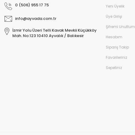
0 (506) 955 17 75
Yeni Üyelik
Üye Girişi
info@ayvada.com.tr
Şifremi Unuttum
İzmir Yolu Üzeri Telli Kavak Mevkii Küçükköy
Mah. No:123 10410 Ayvalık / Balıkesir
Hesabım
Sipariş Takip
Favorileriniz
Sepetiniz