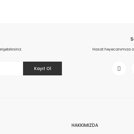
da yetersiz gördüğünüz noktaları öneri formunu kullanarak tarafımıza il
Bu ürüne ilk yorumu siz yapın!
S
Yorum Yaz
şebilirsiniz.
Hasat heyecanımıza ort
Kayıt Ol
Gönder
HAKKIMIZDA