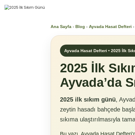
Ana Sayfa
›
Blog
›
Ayvada Hasat Defteri
›
Ayvada Hasat Defteri • 2025 İlk Sık
2025 İlk Sık
Ayvada’da S
2025 ilk sıkım günü
, Ayva
zeytin hasadı bahçede başlar
sıkıma ulaştırılmasıyla tam
Bu yazı, Ayvada Hasat Defteri’