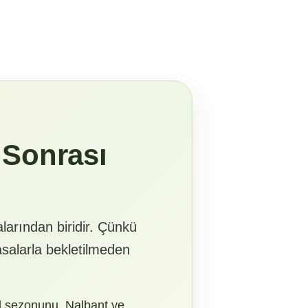
 Sonrası
larından biridir. Çünkü
asalarla bekletilmeden
el sezonunu, Nalbant ve