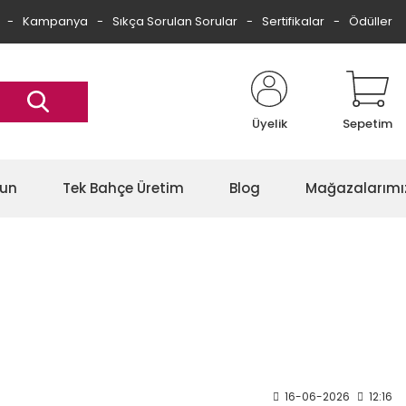
Kampanya
Sıkça Sorulan Sorular
Sertifikalar
Ödüller
Üyelik
Sepetim
gun
Tek Bahçe Üretim
Blog
Mağazalarımı
16-06-2026
12:16