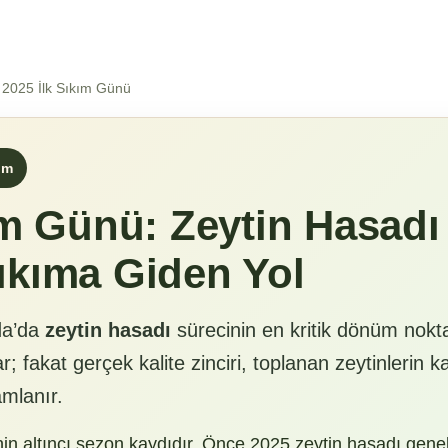
 2025 İlk Sıkım Günü
ım
ım Günü: Zeytin Hasadı
ıkıma Giden Yol
da’da
zeytin hasadı
sürecinin en kritik dönüm nokta
; fakat gerçek kalite zinciri, toplanan zeytinlerin k
amlanır.
nin altıncı sezon kaydıdır. Önce 2025 zeytin hasadı gen