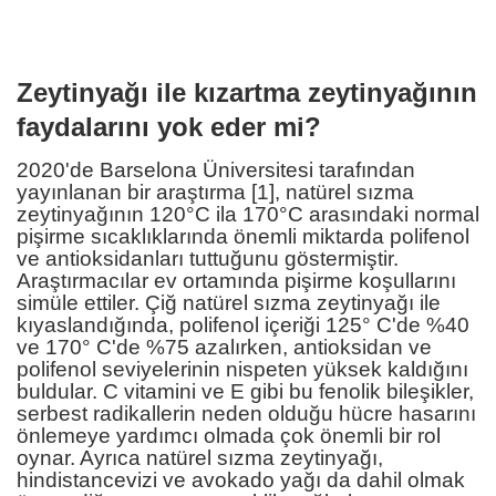
Zeytinyağı ile kızartma zeytinyağının
faydalarını yok eder mi?
2020'de Barselona Üniversitesi tarafından
yayınlanan bir araştırma [1], natürel sızma
zeytinyağının 120°C ila 170°C arasındaki normal
pişirme sıcaklıklarında önemli miktarda polifenol
ve antioksidanları tuttuğunu göstermiştir.
Araştırmacılar ev ortamında pişirme koşullarını
simüle ettiler. Çiğ natürel sızma zeytinyağı ile
kıyaslandığında, polifenol içeriği 125° C'de %40
ve 170° C'de %75 azalırken, antioksidan ve
polifenol seviyelerinin nispeten yüksek kaldığını
buldular. C vitamini ve E gibi bu fenolik bileşikler,
serbest radikallerin neden olduğu hücre hasarını
önlemeye yardımcı olmada çok önemli bir rol
oynar. Ayrıca natürel sızma zeytinyağı,
hindistancevizi ve avokado yağı da dahil olmak