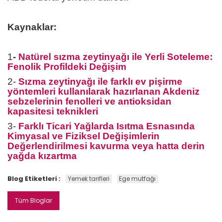
Kaynaklar:
1
-
Natürel sızma zeytinyağı ile Yerli Soteleme:
Fenolik Profildeki Değişim
2-
Sızma zeytinyağı ile farklı ev pişirme
yöntemleri kullanılarak hazırlanan Akdeniz
sebzelerinin fenolleri ve antioksidan
kapasitesi teknikleri
3-
Farklı Ticari Yağlarda Isıtma Esnasında
Kimyasal ve Fiziksel Değişimlerin
Değerlendirilmesi kavurma veya hatta derin
yağda kızartma
Blog Etiketleri :
Yemek tarifleri
Ege mutfağı
Tüm Bloglar