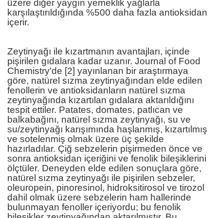
üzere diğer yaygın yemeklik yağlarla
karşılaştırıldığında %500 daha fazla antioksidan
içerir.
Zeytinyağı ile kızartmanın avantajları, içinde
pişirilen gıdalara kadar uzanır. Journal of Food
Chemistry'de [2] yayınlanan bir araştırmaya
göre, natürel sızma zeytinyağından elde edilen
fenollerin ve antioksidanların natürel sızma
zeytinyağında kızartılan gıdalara aktarıldığını
tespit ettiler. Patates, domates, patlıcan ve
balkabağını, natürel sızma zeytinyağı, su ve
su/zeytinyağı karışımında haşlanmış, kızartılmış
ve sotelenmiş olmak üzere üç şekilde
hazırladılar. Çiğ sebzelerin pişirmeden önce ve
sonra antioksidan içeriğini ve fenolik bileşiklerini
ölçtüler. Deneyden elde edilen sonuçlara göre,
natürel sızma zeytinyağı ile pişirilen sebzeler,
oleuropein, pinoresinol, hidroksitirosol ve tirozol
dahil olmak üzere sebzelerin ham hallerinde
bulunmayan fenoller içeriyordu; bu fenolik
bileşikler zeytinyağından aktarılmıştır. Bu