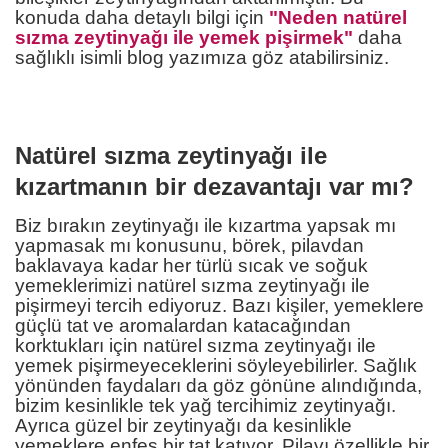
konuda daha detaylı bilgi için
"Neden natürel
sızma zeytinyağı ile yemek pişirmek"
daha
sağlıklı isimli blog yazımıza göz atabilirsiniz.
Natürel sızma zeytinyağı ile
kızartmanın bir dezavantajı var mı?
Biz bırakın zeytinyağı ile kızartma yapsak mı
yapmasak mı konusunu, börek, pilavdan
baklavaya kadar her türlü sıcak ve soğuk
yemeklerimizi natürel sızma zeytinyağı ile
pişirmeyi tercih ediyoruz. Bazı kişiler, yemeklere
güçlü tat ve aromalardan katacağından
korktukları için natürel sızma zeytinyağı ile
yemek pişirmeyeceklerini söyleyebilirler. Sağlık
yönünden faydaları da göz gönüne alındığında,
bizim kesinlikle tek yağ tercihimiz zeytinyağı.
Ayrıca güzel bir zeytinyağı da kesinlikle
yemeklere enfes bir tat katıyor. Pilavı özellikle bir