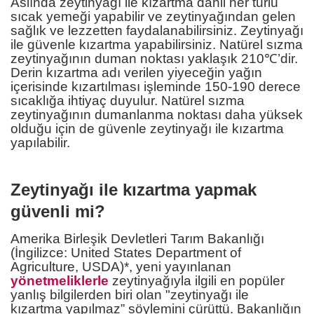
Aslında zeytinyağı ile kızartma dahil her türlü
sıcak yemeği yapabilir ve zeytinyağından gelen
sağlık ve lezzetten faydalanabilirsiniz. Zeytinyağı
ile güvenle kızartma yapabilirsiniz. Natürel sızma
zeytinyağının duman noktası yaklaşık 210℃’dir.
Derin kızartma adı verilen yiyeceğin yağın
içerisinde kızartılması işleminde 150-190 derece
sıcaklığa ihtiyaç duyulur. Natürel sızma
zeytinyağının dumanlanma noktası daha yüksek
olduğu için de güvenle zeytinyağı ile kızartma
yapılabilir.
Zeytinyağı ile kızartma yapmak
güvenli mi?
Amerika Birleşik Devletleri Tarım Bakanlığı
(İngilizce: United States Department of
Agriculture, USDA)*, yeni yayınlanan
yönetmeliklerle
zeytinyağıyla ilgili en popüler
yanlış bilgilerden biri olan "zeytinyağı ile
kızartma yapılmaz” söylemini çürüttü. Bakanlığın