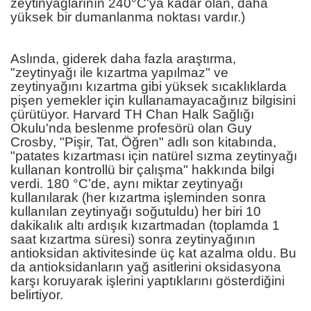
zeytinyağlarının 240°C'ya kadar olan, daha
yüksek bir dumanlanma noktası vardır.)
Aslında, giderek daha fazla araştırma,
"zeytinyağı ile kızartma yapılmaz" ve
zeytinyağını kızartma gibi yüksek sıcaklıklarda
pişen yemekler için kullanamayacağınız bilgisini
çürütüyor. Harvard TH Chan Halk Sağlığı
Okulu'nda beslenme profesörü olan Guy
Crosby, "Pişir, Tat, Öğren" adlı son kitabında,
"patates kızartması için natürel sızma zeytinyağı
kullanan kontrollü bir çalışma" hakkında bilgi
verdi. 180 °C’de, aynı miktar zeytinyağı
kullanılarak (her kızartma işleminden sonra
kullanılan zeytinyağı soğutuldu) her biri 10
dakikalık altı ardışık kızartmadan (toplamda 1
saat kızartma süresi) sonra zeytinyağının
antioksidan aktivitesinde üç kat azalma oldu. Bu
da antioksidanların yağ asitlerini oksidasyona
karşı koruyarak işlerini yaptıklarını gösterdiğini
belirtiyor.