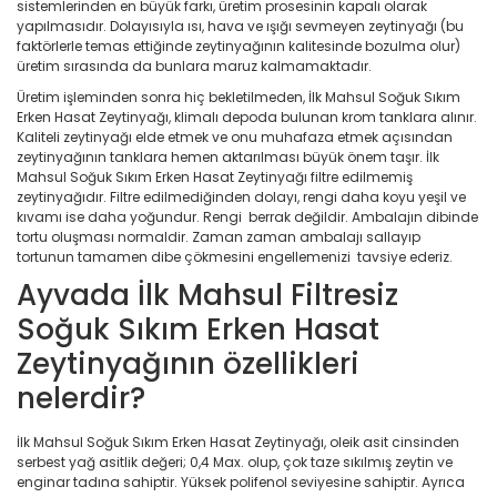
sistemlerinden en büyük farkı, üretim prosesinin kapalı olarak
yapılmasıdır. Dolayısıyla ısı, hava ve ışığı sevmeyen zeytinyağı (bu
faktörlerle temas ettiğinde zeytinyağının kalitesinde bozulma olur)
üretim sırasında da bunlara maruz kalmamaktadır.
Üretim işleminden sonra hiç bekletilmeden, İlk Mahsul Soğuk Sıkım
Erken Hasat Zeytinyağı, klimalı depoda bulunan krom tanklara alınır.
Kaliteli zeytinyağı elde etmek ve onu muhafaza etmek açısından
zeytinyağının tanklara hemen aktarılması büyük önem taşır. İlk
Mahsul Soğuk Sıkım Erken Hasat Zeytinyağı filtre edilmemiş
zeytinyağıdır. Filtre edilmediğinden dolayı, rengi daha koyu yeşil ve
kıvamı ise daha yoğundur. Rengi berrak değildir. Ambalajın dibinde
tortu oluşması normaldir. Zaman zaman ambalajı sallayıp
tortunun tamamen dibe çökmesini engellemenizi tavsiye ederiz.
Ayvada İlk Mahsul Filtresiz
Soğuk Sıkım Erken Hasat
Zeytinyağının özellikleri
nelerdir?
İlk Mahsul Soğuk Sıkım Erken Hasat Zeytinyağı, oleik asit cinsinden
serbest yağ asitlik değeri; 0,4 Max. olup, çok taze sıkılmış zeytin ve
enginar tadına sahiptir. Yüksek polifenol seviyesine sahiptir. Ayrıca