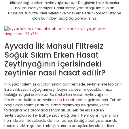
filtresiz soğuk sıkım zeytinyağımız Leziz Dergisinin Leziz Haberler
bölümünde yer alıyor. Limitli rezerv yani stoğu limitli olan
ürünümüzün özellikleri nelerdir ve nasıl elde edilir konuları üzerine
olan bu haberi aşağıda görebilirsiniz.
Ayvada İlk Mahsul Filtresiz
Soğuk Sıkım Erken Hasat
Zeytinyağının içerisindeki
zeytinler nasıl hasat edilir?
4 kuşaktır ailemize ait olan zeytin bahçemizde, zeytinler elle toplanır.
Bu asırlık zeytin ağaçlarına yıl boyunca özenle, çocuklarımıza
baktığımız gibi bakıyoruz. Bu özel erken hasat zeytinyağının
üretiminde kullanılan zeytinler
tek bir bahçeden
gelmektedir. Tek bir
bölge elde edilmiş natürel sızma zeytinyağı bölgesine, kendi
toprağına has aromaca zengindir. Bu şekilde elde edilen
zeytinyağlarına Tek Bahçe Zeytinyağı denir. Hem aynı il içerisinde
hem de aynı kasabada dahi bir bahçe ile diğer bahçe arasında
toprak ve iklim şartları farklılığı varsa o bahçelerden elde edilen