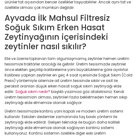
ürünler tat açısından benzer özellikler taşıyabilirler. Ancak aynı tat ve
özellikte olması çok mümkün değildir.
Ayvada İlk Mahsul Filtresiz
Soğuk Sıkım Erken Hasat
Zeytinyağının içerisindeki
zeytinler nasıl sıkılır?
Elle ve özenle toplanan tam olgunlaşmamış zeytinler hemen üretim
tesisimize traktörler aracılığı ile getirilir. Üretim tesisimizde zeytinler
önce elekten geçirilip kalibrelerine yani büyüklüklerine göre ayrılırlar.
Kalibresi yapılan zeytinler en geç 4 saat içerisinde Soğuk Sıkım (Cold
Press) yöntemiyle ailemize ait üretim tesisinde sıkılır ve asit ile
peroksit oranları düşük erken hasat soğuk sıkım zeytinyağı elde
edilir.
Soğuk sıkım nedir?
başlıklı yazımıza göz atabilirsiniz. Kendi
üretim tesisimizin olması, zeytinleri fazla bekletmeden hemen sıkıp
zeytinyağı elde etmemize olanak sağlıyor.
Üretim tesisimizde kontinü yani kapalı ve modern üretim sistemi
kullanılır. Eskiden dedemler zamanında taş baskı yöntemi ile
zeytinyağı elde edilirdi. Gelişen teknoloji ile bugün daha kaliteli
zeytinyağı elde etmemize olanak sağlayan kontinü sistemi
kullanıyoruz. Kontinü sistemin özellikle diğer eski üretim