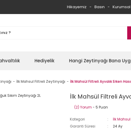
Hikayemiz
Basın
Kurumsal
ahvaltılık
Hediyelik
Hangi Zeytinyağı Bana Uy
tinyağı
İlk Mahsul Filtreli Zeytinyağı
İlk Mahsül Filtreli Ayvalık Erken H
İlk Mahsül Filtreli A
(2) Yorum
- 5 Puan
Kategori
İlk Mahsul 
Garanti Süresi
24 Ay