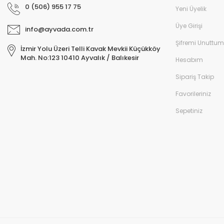
0 (506) 955 17 75
Yeni Üyelik
Üye Girişi
info@ayvada.com.tr
Şifremi Unuttum
İzmir Yolu Üzeri Telli Kavak Mevkii Küçükköy
Mah. No:123 10410 Ayvalık / Balıkesir
Hesabım
Sipariş Takip
Favorileriniz
Sepetiniz