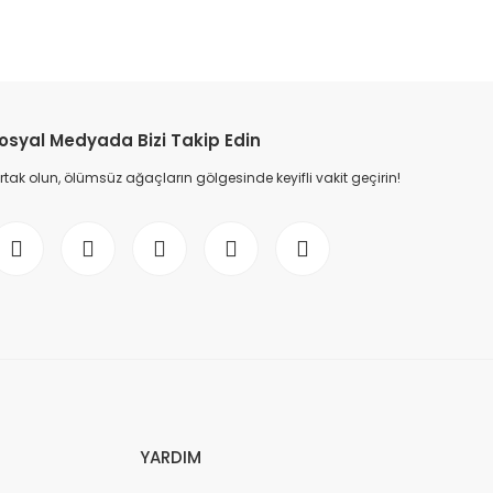
etebilirsiniz.
ıma kullanıma uygundur.
osyal Medyada Bizi Takip Edin
ak olun, ölümsüz ağaçların gölgesinde keyifli vakit geçirin!
 Teşekkürler
YARDIM