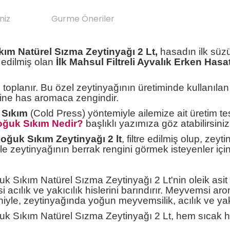
niz
Gurme Öneriler
ıkım Natürel Sızma Zeytinyağı 2 Lt,
hasadın ilk süz
e edilmiş olan
İlk Mahsul Filtreli Ayvalık Erken Has
 toplanır. Bu özel zeytinyağının üretiminde kullanılan
sine has aromaca zengindir.
 Sıkım
(Cold Press) yöntemiyle ailemize ait üretim tesi
oğuk Sıkım Nedir?
başlıklı yazımıza göz atabilirsiniz
Soğuk Sıkım Zeytinyağı 2 lt
, filtre edilmiş olup, zey
le zeytinyağının berrak rengini görmek isteyenler için
k Sıkım Natürel Sızma Zeytinyağı 2 Lt'nin oleik asit 
i acılık ve yakıcılık hislerini barındırır. Meyvemsi a
niyle, zeytinyağında yoğun meyvemsilik, acılık ve yakıc
ğuk Sıkım Natürel Sızma Zeytinyağı 2 Lt, hem sıcak 