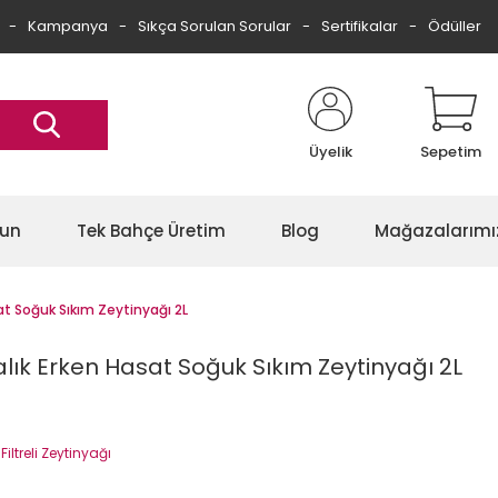
Kampanya
Sıkça Sorulan Sorular
Sertifikalar
Ödüller
Üyelik
Sepetim
gun
Tek Bahçe Üretim
Blog
Mağazalarımı
asat Soğuk Sıkım Zeytinyağı 2L
yvalık Erken Hasat Soğuk Sıkım Zeytinyağı 2L
Filtreli Zeytinyağı