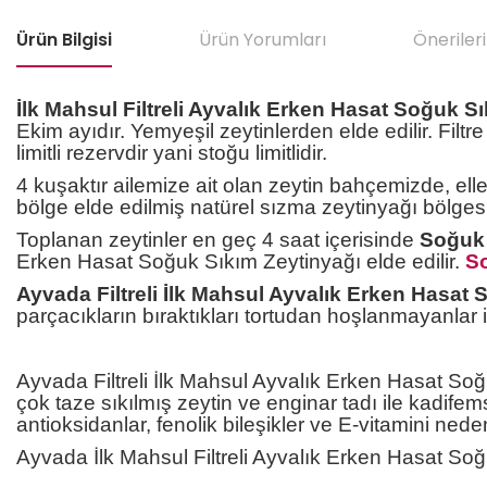
Ürün Bilgisi
Ürün Yorumları
Önerileri
İlk Mahsul Filtreli Ayvalık Erken Hasat Soğuk S
Ekim ayıdır. Yemyeşil zeytinlerden elde edilir. Filtr
limitli rezervdir yani stoğu limitlidir.
4 kuşaktır ailemize ait olan zeytin bahçemizde, elle
bölge elde edilmiş natürel sızma zeytinyağı bölge
Toplanan zeytinler en geç 4 saat içerisinde
Soğuk
Erken Hasat Soğuk Sıkım Zeytinyağı elde edilir.
S
Ayvada Filtreli İlk Mahsul Ayvalık Erken Hasat 
parçacıkların bıraktıkları tortudan hoşlanmayanlar i
Ayvada Filtreli İlk Mahsul Ayvalık Erken Hasat Soğu
çok taze sıkılmış zeytin ve enginar tadı ile kadifems
antioksidanlar, fenolik bileşikler ve E-vitamini nede
Ayvada İlk Mahsul Filtreli Ayvalık Erken Hasat So