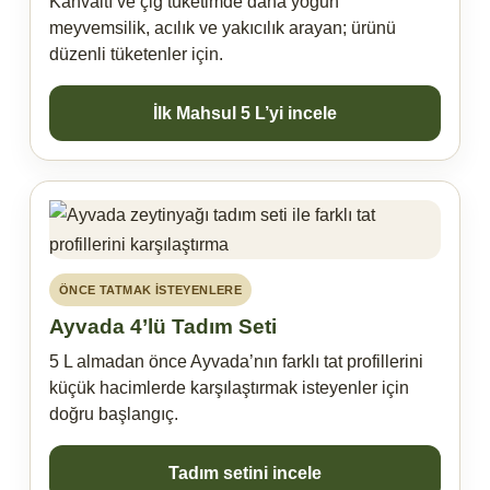
Kahvaltı ve çiğ tüketimde daha yoğun
meyvemsilik, acılık ve yakıcılık arayan; ürünü
düzenli tüketenler için.
İlk Mahsul 5 L’yi incele
ÖNCE TATMAK İSTEYENLERE
Ayvada 4’lü Tadım Seti
5 L almadan önce Ayvada’nın farklı tat profillerini
küçük hacimlerde karşılaştırmak isteyenler için
doğru başlangıç.
Tadım setini incele