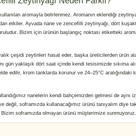
illi Zeytinyağı Neden Farklı?
a kullanılan aromayla belirlenmez. Aromanın eklendiği zeytiny
 etkiler. Ayvada nane ve zencefilli zeytinyağı, dört kuşaktır
uruludur. Bizim için ürünün başlangıç noktası etiketteki arom
alık çeşidi zeytinleri hasat eder, başka üreticilerden ürün al
ı gün yaklaşık dört saat içinde kendi tesisimizde sıkıma alı
lde edilir, krom tanklarda korunur ve 24–25°C aralığındaki 
ullandığımız nanelerin kendi bahçemizden gelmesi de aynı izl
iye değil, soframızda kullanacağımız ürünü tanıyalım diye ta
r: Bizim soframızda olmayan ürünü müşterimize sunmuyoruz