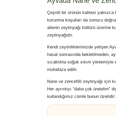
Ayvada Nane ve Zencef
Çeşnili bir ürünün kalitesi yalnızc
korunma koşulları da sonucu doğrudan
ailenin zeytinyağı kültürü üzerine k
zeytinyağıdır.
Kendi zeytinliklerimizde yetişen Ayv
hasat sonrasında bekletilmeden, ayn
sıcaklıkta soğuk sıkım yöntemiyle e
muhafaza edilir.
Nane ve zencefilli zeytinyağı için k
Her ayrıntıyı “daha çok üretelim” d
kullandığımız cümle bunun özetidi