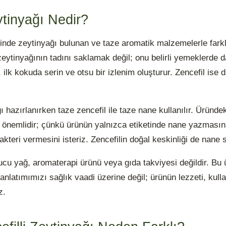
ytinyağı Nedir?
linde zeytinyağı bulunan ve taze aromatik malzemelerle farkl
zeytinyağının tadını saklamak değil; onu belirli yemeklerde 
, ilk kokuda serin ve otsu bir izlenim oluşturur. Zencefil ise
ı hazırlanırken taze zencefil ile taze nane kullanılır. Üründ
ntı önemlidir; çünkü ürünün yalnızca etiketinde nane yazmasın
rakteri vermesini isteriz. Zencefilin doğal keskinliği de nane 
çucu yağ, aromaterapi ürünü veya gıda takviyesi değildir. Bu
anlatımımızı sağlık vaadi üzerine değil; ürünün lezzeti, kul
z.