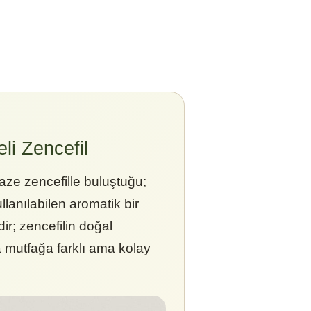
li Zencefil
aze zencefille buluştuğu;
lanılabilen aromatik bir
r; zencefilin doğal
a mutfağa farklı ama kolay