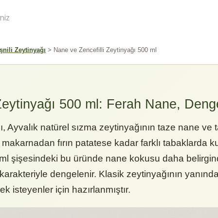
niz
şnili Zeytinyağı
> Nane ve Zencefilli Zeytinyağı 500 ml
Zeytinyağı 500 ml: Ferah Nane, Denge
ı
, Ayvalık natürel sızma zeytinyağının taze nane ve t
akarnadan fırın patatese kadar farklı tabaklarda kul
ml şişesindeki bu üründe nane kokusu daha belirgindi
 karakteriyle dengelenir. Klasik zeytinyağının yanınd
mek isteyenler için hazırlanmıştır.