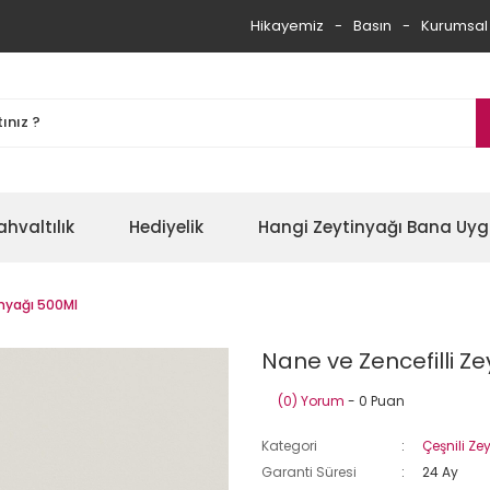
Hikayemiz
Basın
Kurumsal
ahvaltılık
Hediyelik
Hangi Zeytinyağı Bana Uy
inyağı 500Ml
Nane ve Zencefilli Z
(0) Yorum
- 0 Puan
Kategori
Çeşnili Ze
Garanti Süresi
24 Ay