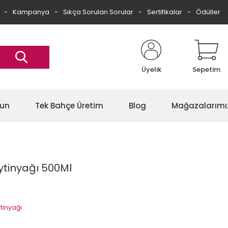
Kampanya
Sıkça Sorulan Sorular
Sertifikalar
Ödüller
Üyelik
Sepetim
gun
Tek Bahçe Üretim
Blog
Mağazalarımı
eytinyağı 500Ml
ytinyağı