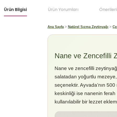
Ürün Bilgisi
Ürün Yorumları
Önerileri
Ana Sayfa
>
Natürel Sızma Zeytinyağı
>
Çe
Nane ve Zencefilli 
Nane ve zencefilli zeytinyağ
salatadan yoğurtlu mezeye, m
seçenektir. Ayvada’nın 500 
keskinliği ise nanenin ferah
kullanılabilir bir lezzet ekle