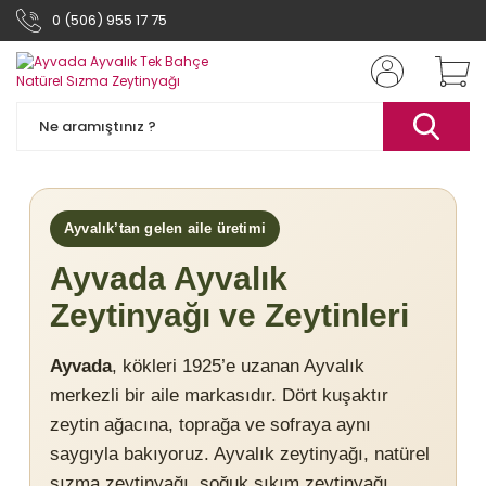
0 (506) 955 17 75
Ayvalık’tan gelen aile üretimi
Ayvada Ayvalık
Zeytinyağı ve Zeytinleri
Ayvada
, kökleri 1925’e uzanan Ayvalık
merkezli bir aile markasıdır. Dört kuşaktır
zeytin ağacına, toprağa ve sofraya aynı
saygıyla bakıyoruz. Ayvalık zeytinyağı, natürel
sızma zeytinyağı, soğuk sıkım zeytinyağı,