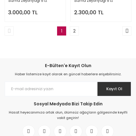
Sızma Zeytinyağı 5 Lt
Sızma Zeytinyağı 5 Lt
3.000,00 TL
2.300,00 TL
1
2
E-Bülten'e Kayıt Olun
Haber listemize kayıt olarak en güncel haberlere erişebilirsiniz.
Kayıt Ol
Sosyal Medyada Bizi Takip Edin
Hasat heyecanımıza ortak olun, ölümsüz ağaçların gölgesinde keyifli
vakit geçirin!